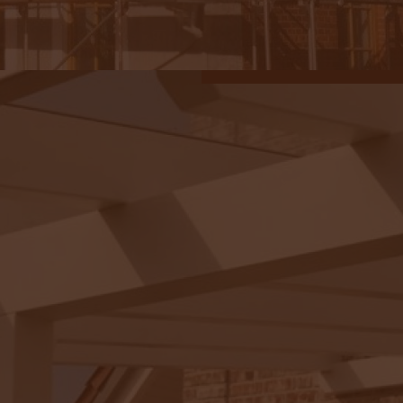
Terassendächer
&
mehr