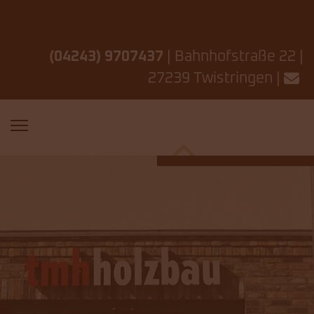
(04243) 9707437
| Bahnhofstraße 22 |
27239 Twistringen |
regionaler
Zimmereibetrieb