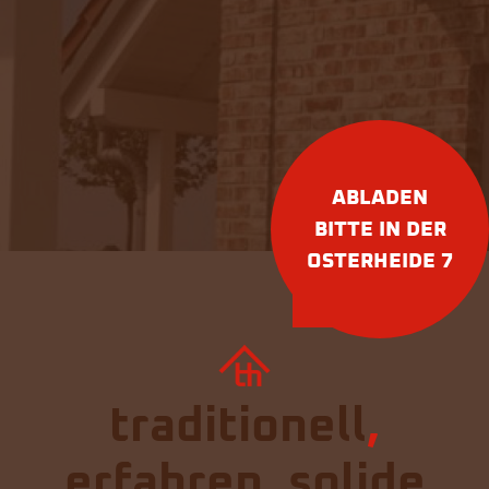
ABLADEN
BITTE IN DER
OSTERHEIDE 7
traditionell
,
erfahren
,
solide